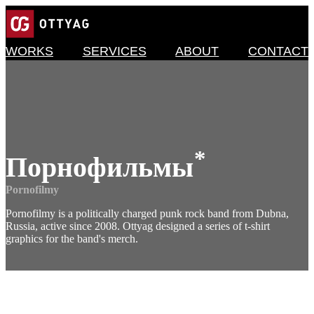
WORKS
SERVICES
ABOUT
CONTACT
*
Порнофильмы
Pornofilmy
Pornofilmy is a politically charged punk rock band from Dubna,
Russia, active since 2008. Ottyag designed a series of t-shirt
graphics for the band's merch.